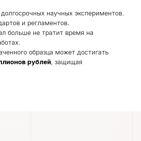
 долгосрочных научных экспериментов.
артов и регламентов.
л больше не тратит время на
аботах.
аченного образца может достигать
НАВИГАЦИЯ
ллионов рублей
, защищая
Оборудование и ПО
Услуги
Этапы работ
Частые вопросы
Блог