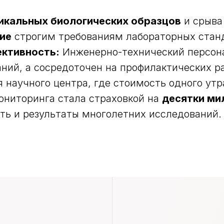
никальных биологических образцов
и срыва
ие
строгим требованиям лабораторных станд
ктивность:
Инженерно-технический персона
аний, а сосредоточен на профилактических р
 научного центра, где стоимость одного утр
КОМПАНИЯ
ониторинга стала страховкой на
десятки ми
О компании
ть и результаты многолетних исследований.
рного
Преимущества
помещений
Наши клиенты
топарка
Кейсы
я
Контакты