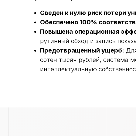
Сведен к нулю риск потери у
Обеспечено 100% соответств
Повышена операционная эффе
рутинный обход и запись показ
Предотвращенный ущерб:
Для
РЕШЕНИЯ
РЕШЕНИЯ
сотен тысяч рублей, система м
Базовый мониторинг
Видеоаналитика
интеллектуальную собственнос
Контроль топлива
Контроль температу
режима
Топливозаправочный модуль
Мониторинг внутри 
Топливные карты
Диспетчеризация ав
Контроль спецтехники
Открыть все решени
Безопасное вождение