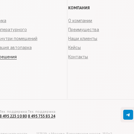
держка:
Тех. поддержка:
ЧАТ-БОТ 24/7:
 10 80
8 495 755 83 24
все решения в 
ьности
117519, г.Москва, Варшавское шоссе, 150к2